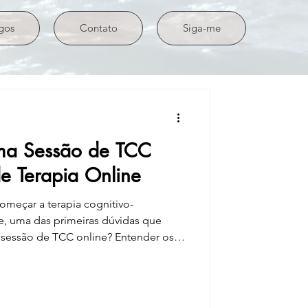
gos
Contato
Siga-me
ma Sessão de TCC
e Terapia Online
meçar a terapia cognitivo-
, uma das primeiras dúvidas que
 de TCC online? Entender os
e ajudar você a planejar melhor seu
onal. Neste artigo, vamos explorar
 influencia esses preços e como
ra você. Entendendo os preços de