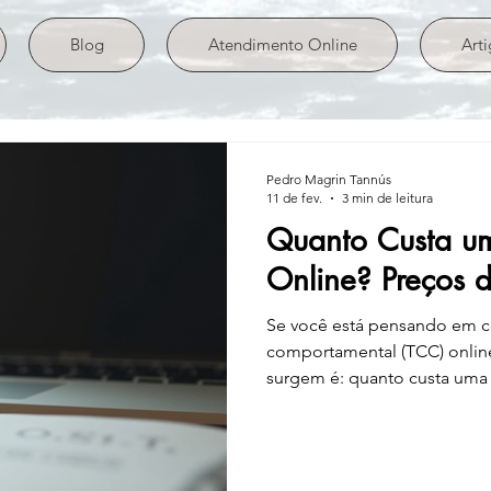
Blog
Atendimento Online
Arti
Pedro Magrin Tannús
11 de fev.
3 min de leitura
Quanto Custa u
Online? Preços d
Se você está pensando em co
comportamental (TCC) online
surgem é: quanto custa uma sessão
preços de terapia online pod
investimento em saúde emoci
os valores praticados, o que
escolher a melhor opção pa