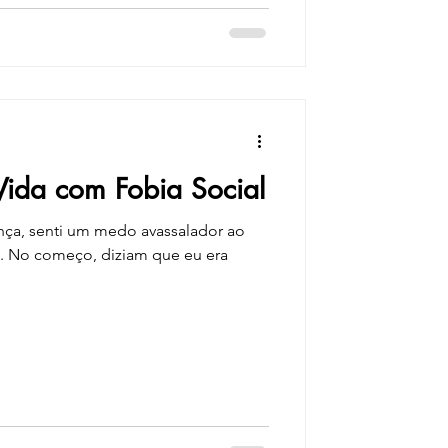
ine tem se tornado cada vez mais
Vida com Fobia Social
nça, senti um medo avassalador ao
s. No começo, diziam que eu era