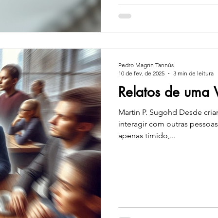
terapia online A terapia onl
Pedro Magrin Tannús
10 de fev. de 2025
3 min de leitura
Relatos de uma 
Martin P. Sugohd Desde cria
interagir com outras pessoa
apenas tímido,...