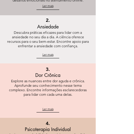
desafios emocionais no atendimento online.
Ler mais
2.
Ansiedade
Descubra práticas eficazes para lidar com a
ansiedade no seu dia a dia. A ciência oferece
recursos para o seu bem-estar. Encontre apoio para
enfrentar a ansiedade com confiança.
Ler mais
3.
Dor Crônica
Explore as nuances entre dor aguda e crônica.
Aprofunde seu conhecimento nesse tema
complexo. Encontre informações esclarecedoras
para lidar com cada uma delas.
Ler mais
4.
Psicoterapia Individual