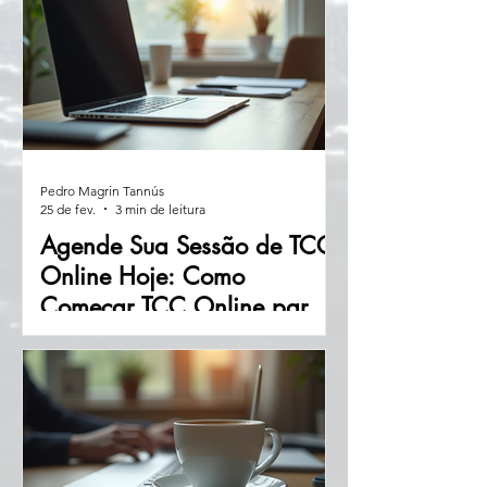
Pedro Magrin Tannús
25 de fev.
3 min de leitura
Agende Sua Sessão de TCC
Online Hoje: Como
Começar TCC Online para
Seu Bem-Estar
Se você está buscando uma forma
prática e eficaz de cuidar da sua saúde
emocional, a terapia cognitivo-
comportamental (TCC) online pode
ser a solução ideal. Com a facilidade
da internet, você pode agendar sua